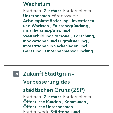
Wachstum
Förderart:
Zuschuss
Fördernehmer:
Unternehmen
Förderzweck:
Arbeitsplatzförderung
Investieren
und Wachsen
Existenzgründung
Qualifizierung/Aus- und
Weiterbildung/Personal
Forschung,
Innovationen und Digitalisierung
Investitionen in Sachanlagen und
Beratung
Unternehmensgründung
Zukunft Stadtgrün -
Verbesserung des
städtischen Grüns (ZSP)
Förderart:
Zuschuss
Fördernehmer:
Öffentliche Kunden
Kommunen
Öffentliche Unternehmen
Förderzweck:
Städtebau und