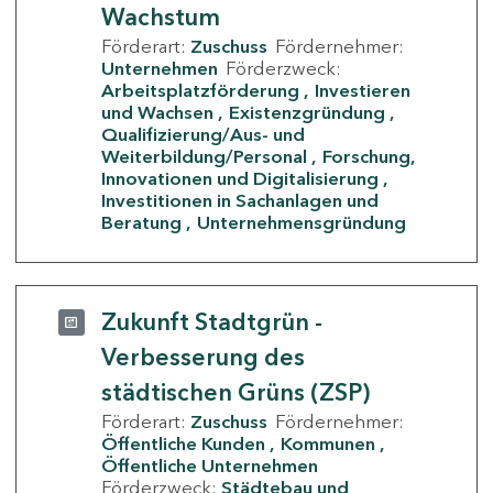
Wachstum
Förderart:
Zuschuss
Fördernehmer:
Unternehmen
Förderzweck:
Arbeitsplatzförderung
Investieren
und Wachsen
Existenzgründung
Qualifizierung/Aus- und
Weiterbildung/Personal
Forschung,
Innovationen und Digitalisierung
Investitionen in Sachanlagen und
Beratung
Unternehmensgründung
Zukunft Stadtgrün -
Verbesserung des
städtischen Grüns (ZSP)
Förderart:
Zuschuss
Fördernehmer:
Öffentliche Kunden
Kommunen
Öffentliche Unternehmen
Förderzweck:
Städtebau und