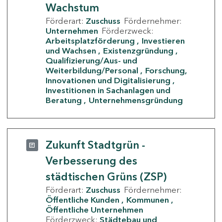
Wachstum
Förderart:
Zuschuss
Fördernehmer:
Unternehmen
Förderzweck:
Arbeitsplatzförderung
Investieren
und Wachsen
Existenzgründung
Qualifizierung/Aus- und
Weiterbildung/Personal
Forschung,
Innovationen und Digitalisierung
Investitionen in Sachanlagen und
Beratung
Unternehmensgründung
Zukunft Stadtgrün -
Verbesserung des
städtischen Grüns (ZSP)
Förderart:
Zuschuss
Fördernehmer:
Öffentliche Kunden
Kommunen
Öffentliche Unternehmen
Förderzweck:
Städtebau und