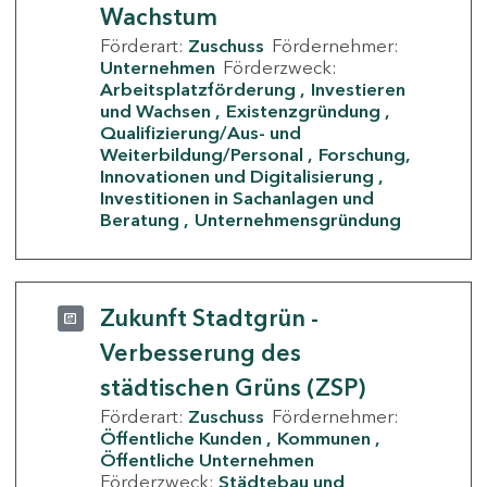
Wachstum
Förderart:
Zuschuss
Fördernehmer:
Unternehmen
Förderzweck:
Arbeitsplatzförderung
Investieren
und Wachsen
Existenzgründung
Qualifizierung/Aus- und
Weiterbildung/Personal
Forschung,
Innovationen und Digitalisierung
Investitionen in Sachanlagen und
Beratung
Unternehmensgründung
Zukunft Stadtgrün -
Verbesserung des
städtischen Grüns (ZSP)
Förderart:
Zuschuss
Fördernehmer:
Öffentliche Kunden
Kommunen
Öffentliche Unternehmen
Förderzweck:
Städtebau und