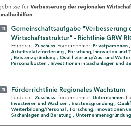
gebnisse für
Verbesserung der regionalen Wirtschafts
onalbeihilfen
Gemeinschaftsaufgabe "Verbesserung d
Wirtschaftsstruktur" - Richtlinie GRW R
Förderart:
Zuschuss
Fördernehmer:
Privatpersonen
Arbeitsplatzförderung
Forschung, Innovation und 
Existenzgründung
Qualifizierung/Aus- und Weite
Personalkosten
Investitionen in Sachanlagen und B
Förderrichtlinie Regionales Wachstum
Förderart:
Zuschuss
Fördernehmer:
Unternehmen
F
Investieren und Wachsen
Existenzgründung
Quali
Weiterbildung/Personal
Forschung, Innovationen un
Sachanlagen und Beratung
Unternehmensgründun