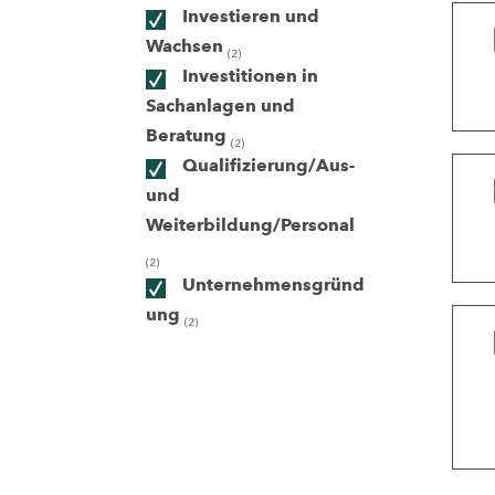
Investieren und
Wachsen
(2)
ndorte
Investitionen in
Sachanlagen und
Beratung
(2)
Qualifizierung/Aus-
und
Weiterbildung/Personal
(2)
Unternehmensgründ
ung
(2)