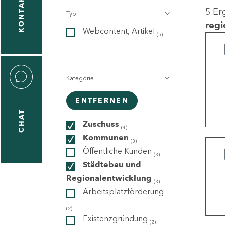
KONTAKT
5 Er
Typ
gen
regi
Webcontent, Artikel
n
(5)
Kategorie
ENTFERNEN
CHAT
icecenter
Zuschuss
(4)
Kommunen
(3)
Öffentliche Kunden
(3)
taktformular
Städtebau und
Regionalentwicklung
(3)
Arbeitsplatzförderung
erportal
(2)
Existenzgründung
(2)