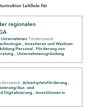
struktur Leitlinie für
er regionalen
IGA
Unternehmen
Förderzweck:
Technologie
Investieren und Wachsen
rbildung/Personal
Förderung von
eratung
Unternehmensgründung
örderzweck:
Arbeitsplatzförderung
fizierung/Aus- und
d Digitalisierung
Investitionen in
g