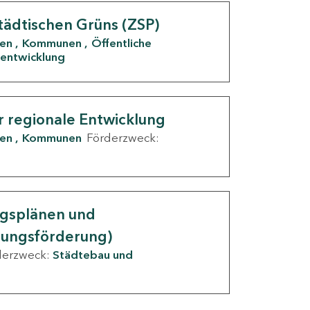
tädtischen Grüns (ZSP)
den
Kommunen
Öffentliche
entwicklung
r regionale Entwicklung
den
Kommunen
Förderzweck:
ngsplänen und
nungsförderung)
derzweck:
Städtebau und