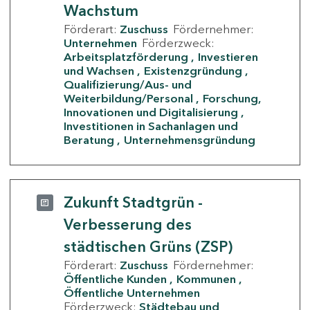
Wachstum
Förderart:
Zuschuss
Fördernehmer:
Unternehmen
Förderzweck:
Arbeitsplatzförderung
Investieren
und Wachsen
Existenzgründung
Qualifizierung/Aus- und
Weiterbildung/Personal
Forschung,
Innovationen und Digitalisierung
Investitionen in Sachanlagen und
Beratung
Unternehmensgründung
Zukunft Stadtgrün -
Verbesserung des
städtischen Grüns (ZSP)
Förderart:
Zuschuss
Fördernehmer:
Öffentliche Kunden
Kommunen
Öffentliche Unternehmen
Förderzweck:
Städtebau und