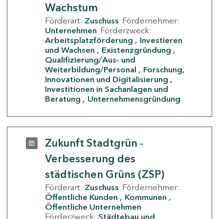
Wachstum
Förderart:
Zuschuss
Fördernehmer:
Unternehmen
Förderzweck:
Arbeitsplatzförderung
Investieren
und Wachsen
Existenzgründung
Qualifizierung/Aus- und
Weiterbildung/Personal
Forschung,
Innovationen und Digitalisierung
Investitionen in Sachanlagen und
Beratung
Unternehmensgründung
Zukunft Stadtgrün -
Verbesserung des
städtischen Grüns (ZSP)
Förderart:
Zuschuss
Fördernehmer:
Öffentliche Kunden
Kommunen
Öffentliche Unternehmen
Förderzweck:
Städtebau und