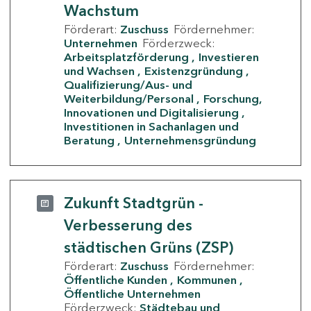
Wachstum
Förderart:
Zuschuss
Fördernehmer:
Unternehmen
Förderzweck:
Arbeitsplatzförderung
Investieren
und Wachsen
Existenzgründung
Qualifizierung/Aus- und
Weiterbildung/Personal
Forschung,
Innovationen und Digitalisierung
Investitionen in Sachanlagen und
Beratung
Unternehmensgründung
Zukunft Stadtgrün -
Verbesserung des
städtischen Grüns (ZSP)
Förderart:
Zuschuss
Fördernehmer:
Öffentliche Kunden
Kommunen
Öffentliche Unternehmen
Förderzweck:
Städtebau und