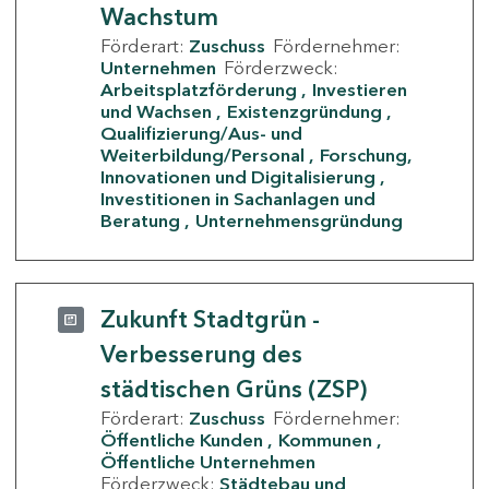
Wachstum
Förderart:
Zuschuss
Fördernehmer:
Unternehmen
Förderzweck:
Arbeitsplatzförderung
Investieren
und Wachsen
Existenzgründung
Qualifizierung/Aus- und
Weiterbildung/Personal
Forschung,
Innovationen und Digitalisierung
Investitionen in Sachanlagen und
Beratung
Unternehmensgründung
Zukunft Stadtgrün -
Verbesserung des
städtischen Grüns (ZSP)
Förderart:
Zuschuss
Fördernehmer:
Öffentliche Kunden
Kommunen
Öffentliche Unternehmen
Förderzweck:
Städtebau und