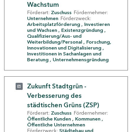
Wachstum
Förderart:
Zuschuss
Fördernehmer:
Unternehmen
Förderzweck:
Arbeitsplatzförderung
Investieren
und Wachsen
Existenzgründung
Qualifizierung/Aus- und
Weiterbildung/Personal
Forschung,
Innovationen und Digitalisierung
Investitionen in Sachanlagen und
Beratung
Unternehmensgründung
Zukunft Stadtgrün -
Verbesserung des
städtischen Grüns (ZSP)
Förderart:
Zuschuss
Fördernehmer:
Öffentliche Kunden
Kommunen
Öffentliche Unternehmen
Förderzweck:
Städtebau und