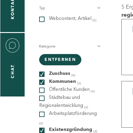
KONTAKT
5 Er
Typ
gen
regi
Webcontent, Artikel
n
(5)
Kategorie
ENTFERNEN
CHAT
icecenter
Zuschuss
(4)
Kommunen
(3)
Öffentliche Kunden
(3)
taktformular
Städtebau und
Regionalentwicklung
(3)
Arbeitsplatzförderung
erportal
(2)
Existenzgründung
(2)