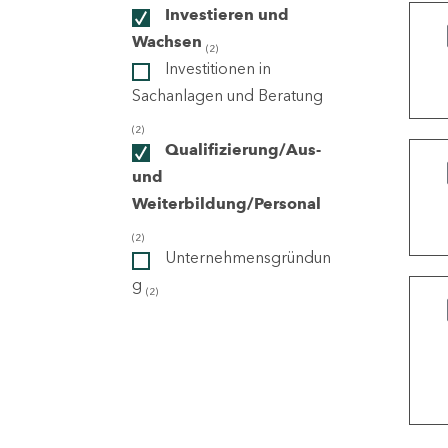
Investieren und
Wachsen
(2)
ndorte
Investitionen in
Sachanlagen und Beratung
(2)
Qualifizierung/Aus-
und
Weiterbildung/Personal
(2)
Unternehmensgründun
g
(2)