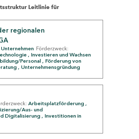
struktur Leitlinie für
er regionalen
IGA
Unternehmen
Förderzweck:
Technologie
Investieren und Wachsen
rbildung/Personal
Förderung von
eratung
Unternehmensgründung
örderzweck:
Arbeitsplatzförderung
fizierung/Aus- und
d Digitalisierung
Investitionen in
g