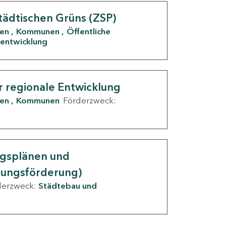
tädtischen Grüns (ZSP)
den
Kommunen
Öffentliche
entwicklung
r regionale Entwicklung
den
Kommunen
Förderzweck:
ngsplänen und
nungsförderung)
derzweck:
Städtebau und