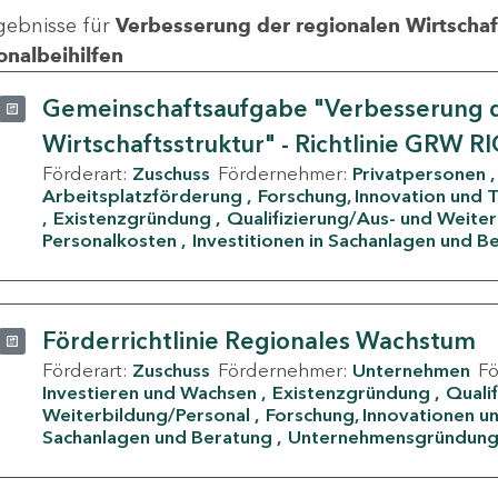
gebnisse für
Verbesserung der regionalen Wirtschafts
onalbeihilfen
Gemeinschaftsaufgabe "Verbesserung d
Wirtschaftsstruktur" - Richtlinie GRW R
Förderart:
Zuschuss
Fördernehmer:
Privatpersonen
Arbeitsplatzförderung
Forschung, Innovation und 
Existenzgründung
Qualifizierung/Aus- und Weite
Personalkosten
Investitionen in Sachanlagen und B
Förderrichtlinie Regionales Wachstum
Förderart:
Zuschuss
Fördernehmer:
Unternehmen
F
Investieren und Wachsen
Existenzgründung
Quali
Weiterbildung/Personal
Forschung, Innovationen un
Sachanlagen und Beratung
Unternehmensgründun