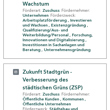
Wachstum
Förderart:
Zuschuss
Fördernehmer:
Unternehmen
Förderzweck:
Arbeitsplatzförderung
Investieren
und Wachsen
Existenzgründung
Qualifizierung/Aus- und
Weiterbildung/Personal
Forschung,
Innovationen und Digitalisierung
Investitionen in Sachanlagen und
Beratung
Unternehmensgründung
Zukunft Stadtgrün -
Verbesserung des
städtischen Grüns (ZSP)
Förderart:
Zuschuss
Fördernehmer:
Öffentliche Kunden
Kommunen
Öffentliche Unternehmen
Förderzweck:
Städtebau und