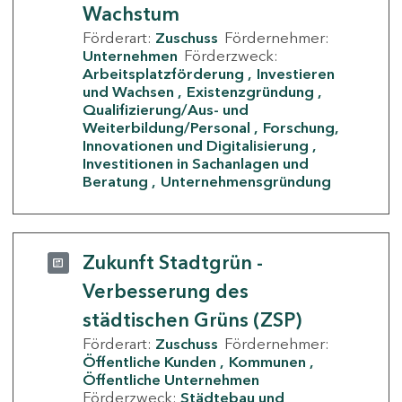
Wachstum
Förderart:
Zuschuss
Fördernehmer:
Unternehmen
Förderzweck:
Arbeitsplatzförderung
Investieren
und Wachsen
Existenzgründung
Qualifizierung/Aus- und
Weiterbildung/Personal
Forschung,
Innovationen und Digitalisierung
Investitionen in Sachanlagen und
Beratung
Unternehmensgründung
Zukunft Stadtgrün -
Verbesserung des
städtischen Grüns (ZSP)
Förderart:
Zuschuss
Fördernehmer:
Öffentliche Kunden
Kommunen
Öffentliche Unternehmen
Förderzweck:
Städtebau und