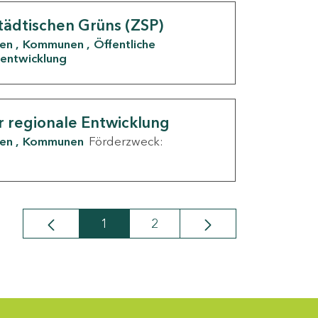
tädtischen Grüns (ZSP)
den
Kommunen
Öffentliche
entwicklung
r regionale Entwicklung
den
Kommunen
Förderzweck:
1
2
Seite
Seite