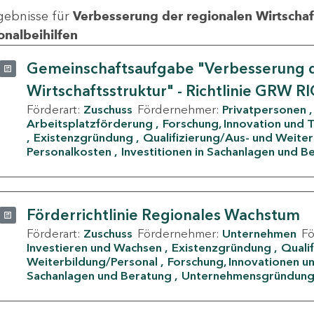
gebnisse für
Verbesserung der regionalen Wirtschafts
onalbeihilfen
Gemeinschaftsaufgabe "Verbesserung d
Wirtschaftsstruktur" - Richtlinie GRW R
Förderart:
Zuschuss
Fördernehmer:
Privatpersonen
Arbeitsplatzförderung
Forschung, Innovation und 
Existenzgründung
Qualifizierung/Aus- und Weite
Personalkosten
Investitionen in Sachanlagen und B
Förderrichtlinie Regionales Wachstum
Förderart:
Zuschuss
Fördernehmer:
Unternehmen
F
Investieren und Wachsen
Existenzgründung
Quali
Weiterbildung/Personal
Forschung, Innovationen un
Sachanlagen und Beratung
Unternehmensgründun