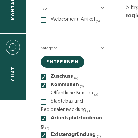
KONTAKT
5 Er
Typ
gen
regi
Webcontent, Artikel
n
(5)
Kategorie
ENTFERNEN
CHAT
icecenter
Zuschuss
(4)
Kommunen
(3)
Öffentliche Kunden
(3)
taktformular
Städtebau und
Regionalentwicklung
(3)
Arbeitsplatzförderun
g
erportal
(2)
Existenzgründung
(2)