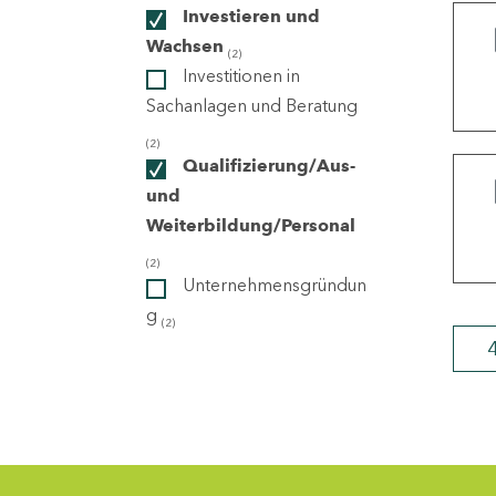
Investieren und
Wachsen
(2)
ndorte
Investitionen in
Sachanlagen und Beratung
(2)
Qualifizierung/Aus-
und
Weiterbildung/Personal
(2)
Unternehmensgründun
g
(2)