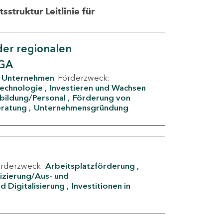
struktur Leitlinie für
er regionalen
IGA
Unternehmen
Förderzweck:
Technologie
Investieren und Wachsen
rbildung/Personal
Förderung von
eratung
Unternehmensgründung
örderzweck:
Arbeitsplatzförderung
fizierung/Aus- und
d Digitalisierung
Investitionen in
g