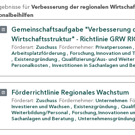
gebnisse für
Verbesserung der regionalen Wirtschafts
onalbeihilfen
Gemeinschaftsaufgabe "Verbesserung d
Wirtschaftsstruktur" - Richtlinie GRW R
Förderart:
Zuschuss
Fördernehmer:
Privatpersonen
Arbeitsplatzförderung
Forschung, Innovation und 
Existenzgründung
Qualifizierung/Aus- und Weite
Personalkosten
Investitionen in Sachanlagen und B
Förderrichtlinie Regionales Wachstum
Förderart:
Zuschuss
Fördernehmer:
Unternehmen
F
Investieren und Wachsen
Existenzgründung
Quali
Weiterbildung/Personal
Forschung, Innovationen un
Sachanlagen und Beratung
Unternehmensgründun