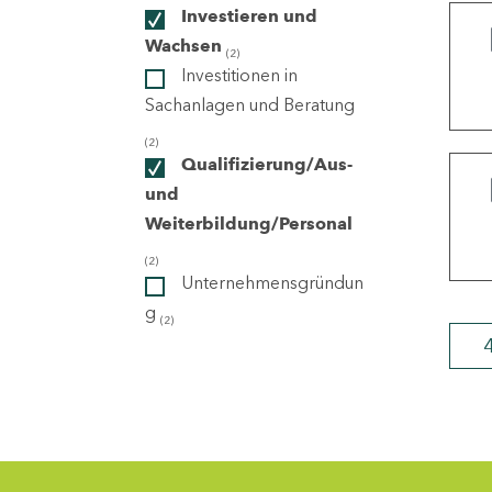
Investieren und
Wachsen
(2)
ndorte
Investitionen in
Sachanlagen und Beratung
(2)
Qualifizierung/Aus-
und
Weiterbildung/Personal
(2)
Unternehmensgründun
g
(2)