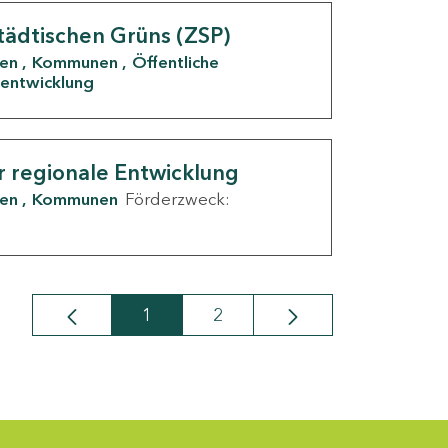
tädtischen Grüns (ZSP)
den
Kommunen
Öffentliche
entwicklung
r regionale Entwicklung
den
Kommunen
Förderzweck:
1
2
Seite
Seite