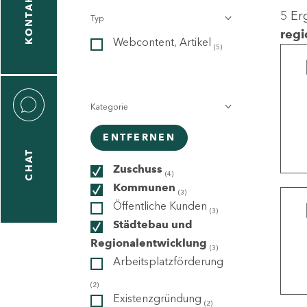
KONTAKT
5 Er
Typ
gen
regi
Webcontent, Artikel
n
(5)
Kategorie
ENTFERNEN
CHAT
icecenter
Zuschuss
(4)
Kommunen
(3)
Öffentliche Kunden
(3)
taktformular
Städtebau und
Regionalentwicklung
(3)
Arbeitsplatzförderung
erportal
(2)
Existenzgründung
(2)