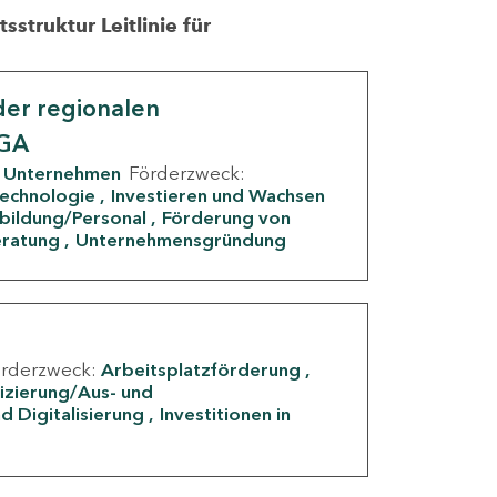
struktur Leitlinie für
er regionalen
IGA
Unternehmen
Förderzweck:
Technologie
Investieren und Wachsen
rbildung/Personal
Förderung von
eratung
Unternehmensgründung
örderzweck:
Arbeitsplatzförderung
fizierung/Aus- und
d Digitalisierung
Investitionen in
g