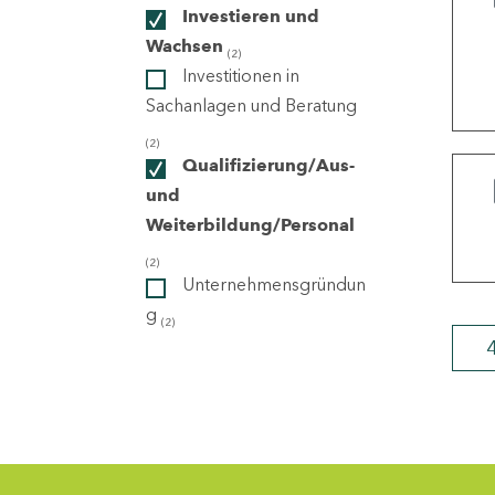
Investieren und
Wachsen
(2)
ndorte
Investitionen in
Sachanlagen und Beratung
(2)
Qualifizierung/Aus-
und
Weiterbildung/Personal
(2)
Unternehmensgründun
g
(2)