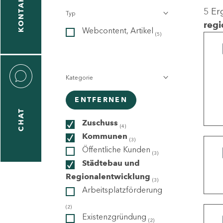
KONTAKT
5 Er
Typ
gen
regi
Webcontent, Artikel
n
(5)
Kategorie
ENTFERNEN
CHAT
icecenter
Zuschuss
(4)
Kommunen
(3)
Öffentliche Kunden
(3)
taktformular
Städtebau und
Regionalentwicklung
(3)
Arbeitsplatzförderung
erportal
(2)
Existenzgründung
(2)