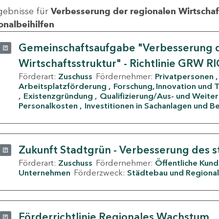
gebnisse für
Verbesserung der regionalen Wirtschafts
onalbeihilfen
Gemeinschaftsaufgabe "Verbesserung d
Wirtschaftsstruktur" - Richtlinie GRW R
Förderart:
Zuschuss
Fördernehmer:
Privatpersonen
Arbeitsplatzförderung
Forschung, Innovation und 
Existenzgründung
Qualifizierung/Aus- und Weite
Personalkosten
Investitionen in Sachanlagen und B
Zukunft Stadtgrün - Verbesserung des s
Förderart:
Zuschuss
Fördernehmer:
Öffentliche Kun
Unternehmen
Förderzweck:
Städtebau und Regional
Förderrichtlinie Regionales Wachstum