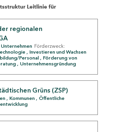
struktur Leitlinie für
er regionalen
IGA
Unternehmen
Förderzweck:
Technologie
Investieren und Wachsen
rbildung/Personal
Förderung von
eratung
Unternehmensgründung
tädtischen Grüns (ZSP)
den
Kommunen
Öffentliche
entwicklung