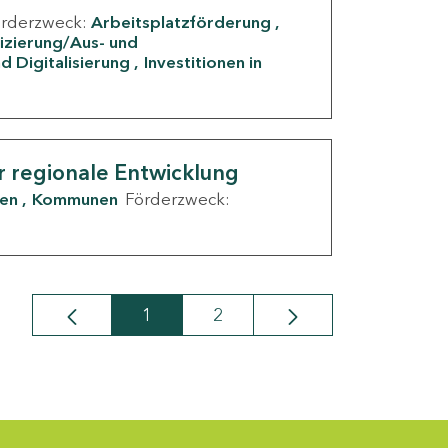
örderzweck:
Arbeitsplatzförderung
fizierung/Aus- und
d Digitalisierung
Investitionen in
g
r regionale Entwicklung
den
Kommunen
Förderzweck:
1
2
Seite
Seite