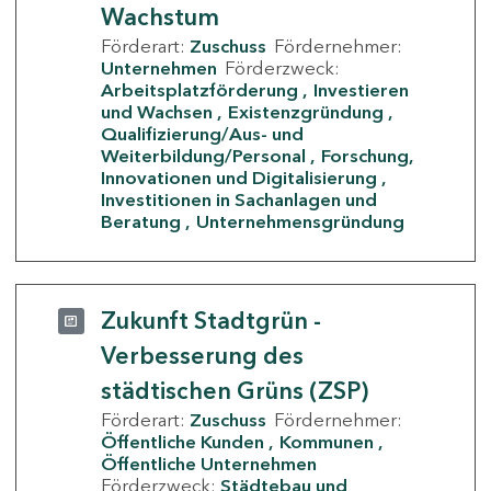
Wachstum
Förderart:
Zuschuss
Fördernehmer:
Unternehmen
Förderzweck:
Arbeitsplatzförderung
Investieren
und Wachsen
Existenzgründung
Qualifizierung/Aus- und
Weiterbildung/Personal
Forschung,
Innovationen und Digitalisierung
Investitionen in Sachanlagen und
Beratung
Unternehmensgründung
Zukunft Stadtgrün -
Verbesserung des
städtischen Grüns (ZSP)
Förderart:
Zuschuss
Fördernehmer:
Öffentliche Kunden
Kommunen
Öffentliche Unternehmen
Förderzweck:
Städtebau und