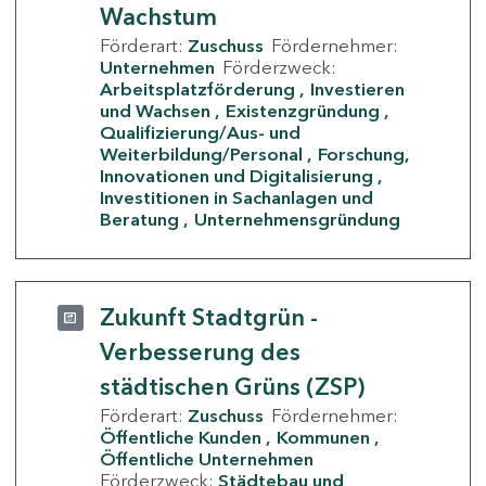
Wachstum
Förderart:
Zuschuss
Fördernehmer:
Unternehmen
Förderzweck:
Arbeitsplatzförderung
Investieren
und Wachsen
Existenzgründung
Qualifizierung/Aus- und
Weiterbildung/Personal
Forschung,
Innovationen und Digitalisierung
Investitionen in Sachanlagen und
Beratung
Unternehmensgründung
Zukunft Stadtgrün -
Verbesserung des
städtischen Grüns (ZSP)
Förderart:
Zuschuss
Fördernehmer:
Öffentliche Kunden
Kommunen
Öffentliche Unternehmen
Förderzweck:
Städtebau und