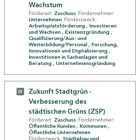
Wachstum
Förderart:
Zuschuss
Fördernehmer:
Unternehmen
Förderzweck:
Arbeitsplatzförderung
Investieren
und Wachsen
Existenzgründung
Qualifizierung/Aus- und
Weiterbildung/Personal
Forschung,
Innovationen und Digitalisierung
Investitionen in Sachanlagen und
Beratung
Unternehmensgründung
Zukunft Stadtgrün -
Verbesserung des
städtischen Grüns (ZSP)
Förderart:
Zuschuss
Fördernehmer:
Öffentliche Kunden
Kommunen
Öffentliche Unternehmen
Förderzweck:
Städtebau und