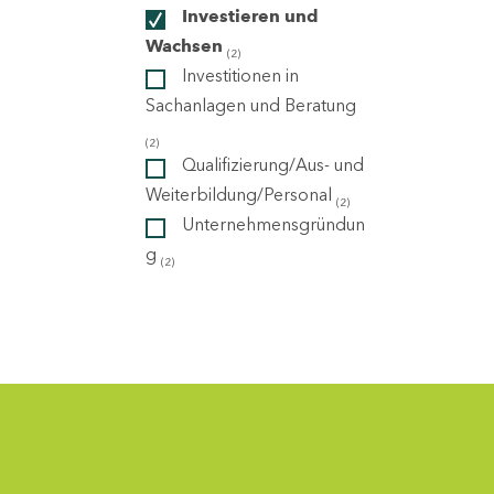
Investieren und
Wachsen
(2)
ndorte
Investitionen in
Sachanlagen und Beratung
(2)
Qualifizierung/Aus- und
Weiterbildung/Personal
(2)
Unternehmensgründun
g
(2)