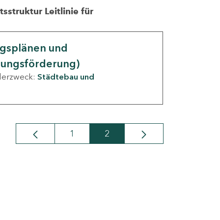
struktur Leitlinie für
ngsplänen und
nungsförderung)
derzweck:
Städtebau und
1
2
Seite
Seite