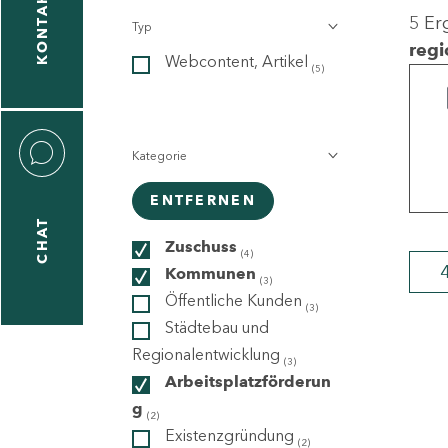
KONTAKT
5 Er
Typ
gen
regi
Webcontent, Artikel
n
(5)
Kategorie
ENTFERNEN
CHAT
icecenter
Zuschuss
(4)
Kommunen
(3)
Öffentliche Kunden
(3)
taktformular
Städtebau und
Regionalentwicklung
(3)
Arbeitsplatzförderun
g
erportal
(2)
Existenzgründung
(2)