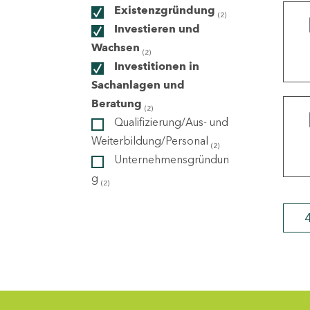
Existenzgründung
(2)
Investieren und
ndorte
Wachsen
(2)
Investitionen in
Sachanlagen und
Beratung
(2)
Qualifizierung/Aus- und
Weiterbildung/Personal
(2)
Unternehmensgründun
g
(2)