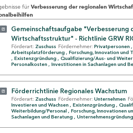
gebnisse für
Verbesserung der regionalen Wirtschafts
onalbeihilfen
Gemeinschaftsaufgabe "Verbesserung d
Wirtschaftsstruktur" - Richtlinie GRW R
Förderart:
Zuschuss
Fördernehmer:
Privatpersonen
Arbeitsplatzförderung
Forschung, Innovation und 
Existenzgründung
Qualifizierung/Aus- und Weite
Personalkosten
Investitionen in Sachanlagen und B
Förderrichtlinie Regionales Wachstum
Förderart:
Zuschuss
Fördernehmer:
Unternehmen
F
Investieren und Wachsen
Existenzgründung
Quali
Weiterbildung/Personal
Forschung, Innovationen un
Sachanlagen und Beratung
Unternehmensgründun