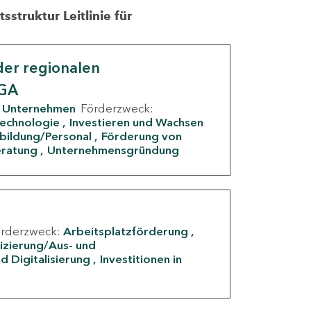
struktur Leitlinie für
er regionalen
IGA
Unternehmen
Förderzweck:
Technologie
Investieren und Wachsen
rbildung/Personal
Förderung von
eratung
Unternehmensgründung
örderzweck:
Arbeitsplatzförderung
fizierung/Aus- und
d Digitalisierung
Investitionen in
g