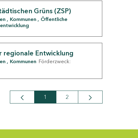
tädtischen Grüns (ZSP)
den
Kommunen
Öffentliche
entwicklung
r regionale Entwicklung
den
Kommunen
Förderzweck:
1
2
Seite
Seite