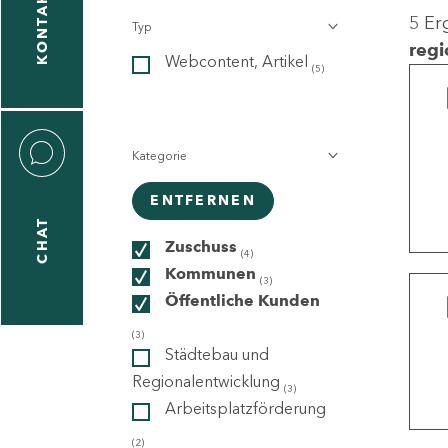
KONTAKT
5 Er
Typ
gen
regi
Webcontent, Artikel
n
(5)
Kategorie
ENTFERNEN
CHAT
icecenter
Zuschuss
(4)
Kommunen
(3)
Öffentliche Kunden
taktformular
(3)
Städtebau und
Regionalentwicklung
(3)
Arbeitsplatzförderung
erportal
(2)