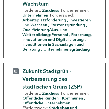
Wachstum
Förderart:
Zuschuss
Fördernehmer:
Unternehmen
Förderzweck:
Arbeitsplatzförderung
Investieren
und Wachsen
Existenzgründung
Qualifizierung/Aus- und
Weiterbildung/Personal
Forschung,
Innovationen und Digitalisierung
Investitionen in Sachanlagen und
Beratung
Unternehmensgründung
Zukunft Stadtgrün -
Verbesserung des
städtischen Grüns (ZSP)
Förderart:
Zuschuss
Fördernehmer:
Öffentliche Kunden
Kommunen
Öffentliche Unternehmen
Förderzweck:
Städtebau und