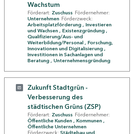
Wachstum
Förderart:
Zuschuss
Fördernehmer:
Unternehmen
Förderzweck:
Arbeitsplatzförderung
Investieren
und Wachsen
Existenzgründung
Qualifizierung/Aus- und
Weiterbildung/Personal
Forschung,
Innovationen und Digitalisierung
Investitionen in Sachanlagen und
Beratung
Unternehmensgründung
Zukunft Stadtgrün -
Verbesserung des
städtischen Grüns (ZSP)
Förderart:
Zuschuss
Fördernehmer:
Öffentliche Kunden
Kommunen
Öffentliche Unternehmen
Förderzweck:
Städtebau und