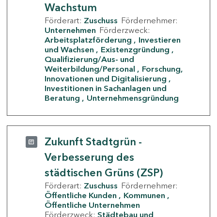
Wachstum
Förderart:
Zuschuss
Fördernehmer:
Unternehmen
Förderzweck:
Arbeitsplatzförderung
Investieren
und Wachsen
Existenzgründung
Qualifizierung/Aus- und
Weiterbildung/Personal
Forschung,
Innovationen und Digitalisierung
Investitionen in Sachanlagen und
Beratung
Unternehmensgründung
Zukunft Stadtgrün -
Verbesserung des
städtischen Grüns (ZSP)
Förderart:
Zuschuss
Fördernehmer:
Öffentliche Kunden
Kommunen
Öffentliche Unternehmen
Förderzweck:
Städtebau und