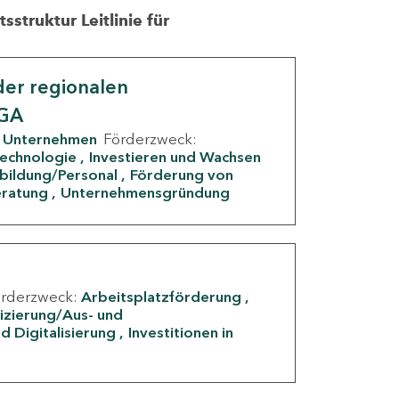
struktur Leitlinie für
er regionalen
IGA
Unternehmen
Förderzweck:
Technologie
Investieren und Wachsen
rbildung/Personal
Förderung von
eratung
Unternehmensgründung
örderzweck:
Arbeitsplatzförderung
fizierung/Aus- und
d Digitalisierung
Investitionen in
g