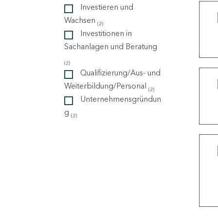
Investieren und
Wachsen
(2)
ndorte
Investitionen in
Sachanlagen und Beratung
(2)
Qualifizierung/Aus- und
Weiterbildung/Personal
(2)
Unternehmensgründun
g
(2)