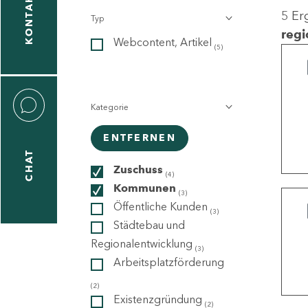
KONTAKT
5 Er
Typ
gen
regi
Webcontent, Artikel
n
(5)
Kategorie
ENTFERNEN
CHAT
icecenter
Zuschuss
(4)
Kommunen
(3)
Öffentliche Kunden
(3)
taktformular
Städtebau und
Regionalentwicklung
(3)
Arbeitsplatzförderung
erportal
(2)
Existenzgründung
(2)