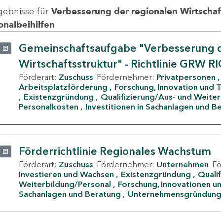
gebnisse für
Verbesserung der regionalen Wirtschafts
onalbeihilfen
Gemeinschaftsaufgabe "Verbesserung d
Wirtschaftsstruktur" - Richtlinie GRW R
Förderart:
Zuschuss
Fördernehmer:
Privatpersonen
Arbeitsplatzförderung
Forschung, Innovation und 
Existenzgründung
Qualifizierung/Aus- und Weite
Personalkosten
Investitionen in Sachanlagen und B
Förderrichtlinie Regionales Wachstum
Förderart:
Zuschuss
Fördernehmer:
Unternehmen
F
Investieren und Wachsen
Existenzgründung
Quali
Weiterbildung/Personal
Forschung, Innovationen un
Sachanlagen und Beratung
Unternehmensgründun