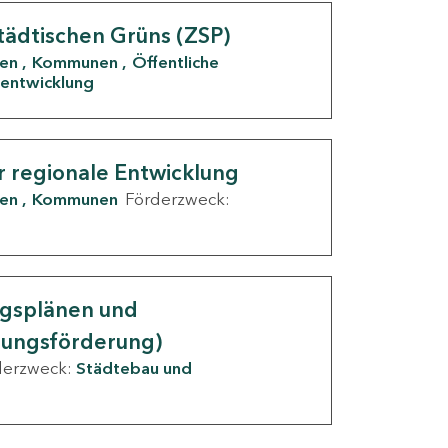
tädtischen Grüns (ZSP)
den
Kommunen
Öffentliche
entwicklung
r regionale Entwicklung
den
Kommunen
Förderzweck:
ngsplänen und
nungsförderung)
derzweck:
Städtebau und