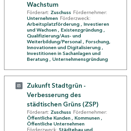
Wachstum
Förderart:
Zuschuss
Fördernehmer:
Unternehmen
Förderzweck:
Arbeitsplatzförderung
Investieren
und Wachsen
Existenzgründung
Qualifizierung/Aus- und
Weiterbildung/Personal
Forschung,
Innovationen und Digitalisierung
Investitionen in Sachanlagen und
Beratung
Unternehmensgründung
Zukunft Stadtgrün -
Verbesserung des
städtischen Grüns (ZSP)
Förderart:
Zuschuss
Fördernehmer:
Öffentliche Kunden
Kommunen
Öffentliche Unternehmen
Förderzweck:
Städtebau und