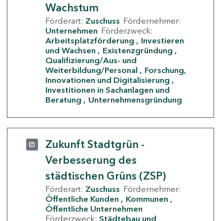
Wachstum
Förderart:
Zuschuss
Fördernehmer:
Unternehmen
Förderzweck:
Arbeitsplatzförderung
Investieren
und Wachsen
Existenzgründung
Qualifizierung/Aus- und
Weiterbildung/Personal
Forschung,
Innovationen und Digitalisierung
Investitionen in Sachanlagen und
Beratung
Unternehmensgründung
Zukunft Stadtgrün -
Verbesserung des
städtischen Grüns (ZSP)
Förderart:
Zuschuss
Fördernehmer:
Öffentliche Kunden
Kommunen
Öffentliche Unternehmen
Förderzweck:
Städtebau und