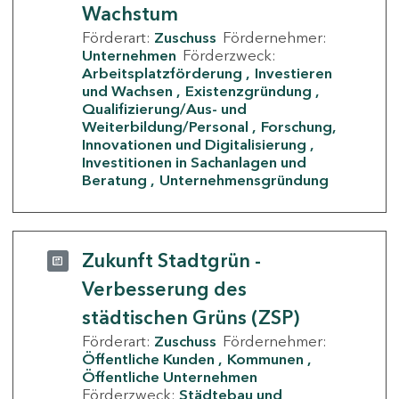
Wachstum
Förderart:
Zuschuss
Fördernehmer:
Unternehmen
Förderzweck:
Arbeitsplatzförderung
Investieren
und Wachsen
Existenzgründung
Qualifizierung/Aus- und
Weiterbildung/Personal
Forschung,
Innovationen und Digitalisierung
Investitionen in Sachanlagen und
Beratung
Unternehmensgründung
Zukunft Stadtgrün -
Verbesserung des
städtischen Grüns (ZSP)
Förderart:
Zuschuss
Fördernehmer:
Öffentliche Kunden
Kommunen
Öffentliche Unternehmen
Förderzweck:
Städtebau und