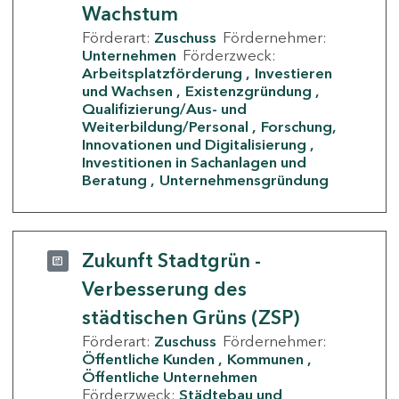
Wachstum
Förderart:
Zuschuss
Fördernehmer:
Unternehmen
Förderzweck:
Arbeitsplatzförderung
Investieren
und Wachsen
Existenzgründung
Qualifizierung/Aus- und
Weiterbildung/Personal
Forschung,
Innovationen und Digitalisierung
Investitionen in Sachanlagen und
Beratung
Unternehmensgründung
Zukunft Stadtgrün -
Verbesserung des
städtischen Grüns (ZSP)
Förderart:
Zuschuss
Fördernehmer:
Öffentliche Kunden
Kommunen
Öffentliche Unternehmen
Förderzweck:
Städtebau und