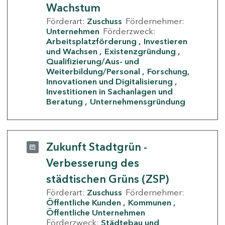
Wachstum
Förderart:
Zuschuss
Fördernehmer:
Unternehmen
Förderzweck:
Arbeitsplatzförderung
Investieren
und Wachsen
Existenzgründung
Qualifizierung/Aus- und
Weiterbildung/Personal
Forschung,
Innovationen und Digitalisierung
Investitionen in Sachanlagen und
Beratung
Unternehmensgründung
Zukunft Stadtgrün -
Verbesserung des
städtischen Grüns (ZSP)
Förderart:
Zuschuss
Fördernehmer:
Öffentliche Kunden
Kommunen
Öffentliche Unternehmen
Förderzweck:
Städtebau und