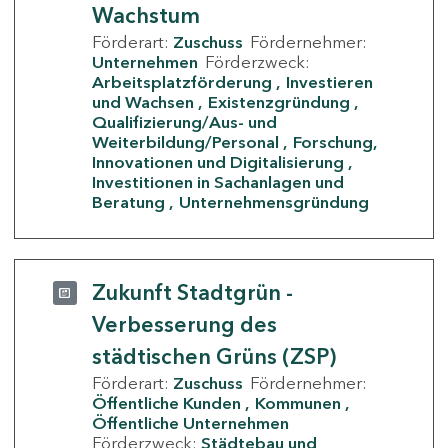
Wachstum
Förderart:
Zuschuss
Fördernehmer:
Unternehmen
Förderzweck:
Arbeitsplatzförderung
Investieren
und Wachsen
Existenzgründung
Qualifizierung/Aus- und
Weiterbildung/Personal
Forschung,
Innovationen und Digitalisierung
Investitionen in Sachanlagen und
Beratung
Unternehmensgründung
Zukunft Stadtgrün -
Verbesserung des
städtischen Grüns (ZSP)
Förderart:
Zuschuss
Fördernehmer:
Öffentliche Kunden
Kommunen
Öffentliche Unternehmen
Förderzweck:
Städtebau und