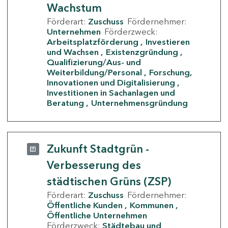
Wachstum
Förderart:
Zuschuss
Fördernehmer:
Unternehmen
Förderzweck:
Arbeitsplatzförderung
Investieren
und Wachsen
Existenzgründung
Qualifizierung/Aus- und
Weiterbildung/Personal
Forschung,
Innovationen und Digitalisierung
Investitionen in Sachanlagen und
Beratung
Unternehmensgründung
Zukunft Stadtgrün -
Verbesserung des
städtischen Grüns (ZSP)
Förderart:
Zuschuss
Fördernehmer:
Öffentliche Kunden
Kommunen
Öffentliche Unternehmen
Förderzweck:
Städtebau und