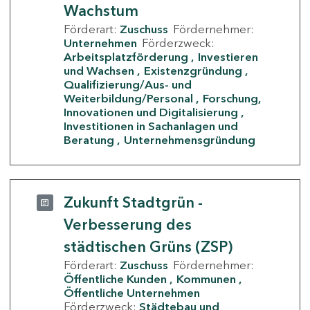
Wachstum
Förderart:
Zuschuss
Fördernehmer:
Unternehmen
Förderzweck:
Arbeitsplatzförderung
Investieren
und Wachsen
Existenzgründung
Qualifizierung/Aus- und
Weiterbildung/Personal
Forschung,
Innovationen und Digitalisierung
Investitionen in Sachanlagen und
Beratung
Unternehmensgründung
Zukunft Stadtgrün -
Verbesserung des
städtischen Grüns (ZSP)
Förderart:
Zuschuss
Fördernehmer:
Öffentliche Kunden
Kommunen
Öffentliche Unternehmen
Förderzweck:
Städtebau und