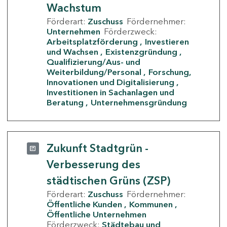
Wachstum
Förderart:
Zuschuss
Fördernehmer:
Unternehmen
Förderzweck:
Arbeitsplatzförderung
Investieren
und Wachsen
Existenzgründung
Qualifizierung/Aus- und
Weiterbildung/Personal
Forschung,
Innovationen und Digitalisierung
Investitionen in Sachanlagen und
Beratung
Unternehmensgründung
Zukunft Stadtgrün -
Verbesserung des
städtischen Grüns (ZSP)
Förderart:
Zuschuss
Fördernehmer:
Öffentliche Kunden
Kommunen
Öffentliche Unternehmen
Förderzweck:
Städtebau und