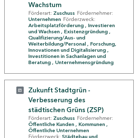
Wachstum
Förderart:
Zuschuss
Fördernehmer:
Unternehmen
Förderzweck:
Arbeitsplatzförderung
Investieren
und Wachsen
Existenzgründung
Qualifizierung/Aus- und
Weiterbildung/Personal
Forschung,
Innovationen und Digitalisierung
Investitionen in Sachanlagen und
Beratung
Unternehmensgründung
Zukunft Stadtgrün -
Verbesserung des
städtischen Grüns (ZSP)
Förderart:
Zuschuss
Fördernehmer:
Öffentliche Kunden
Kommunen
Öffentliche Unternehmen
Förderzweck:
Städtebau und