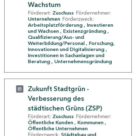
Wachstum
Förderart:
Zuschuss
Fördernehmer:
Unternehmen
Förderzweck:
Arbeitsplatzförderung
Investieren
und Wachsen
Existenzgründung
Qualifizierung/Aus- und
Weiterbildung/Personal
Forschung,
Innovationen und Digitalisierung
Investitionen in Sachanlagen und
Beratung
Unternehmensgründung
Zukunft Stadtgrün -
Verbesserung des
städtischen Grüns (ZSP)
Förderart:
Zuschuss
Fördernehmer:
Öffentliche Kunden
Kommunen
Öffentliche Unternehmen
Förderzweck:
Städtebau und