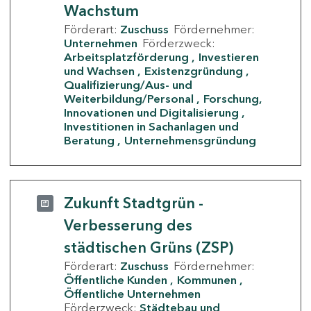
Wachstum
Förderart:
Zuschuss
Fördernehmer:
Unternehmen
Förderzweck:
Arbeitsplatzförderung
Investieren
und Wachsen
Existenzgründung
Qualifizierung/Aus- und
Weiterbildung/Personal
Forschung,
Innovationen und Digitalisierung
Investitionen in Sachanlagen und
Beratung
Unternehmensgründung
Zukunft Stadtgrün -
Verbesserung des
städtischen Grüns (ZSP)
Förderart:
Zuschuss
Fördernehmer:
Öffentliche Kunden
Kommunen
Öffentliche Unternehmen
Förderzweck:
Städtebau und