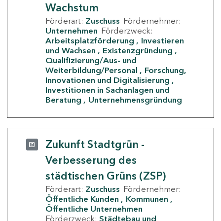
Wachstum
Förderart:
Zuschuss
Fördernehmer:
Unternehmen
Förderzweck:
Arbeitsplatzförderung
Investieren
und Wachsen
Existenzgründung
Qualifizierung/Aus- und
Weiterbildung/Personal
Forschung,
Innovationen und Digitalisierung
Investitionen in Sachanlagen und
Beratung
Unternehmensgründung
Zukunft Stadtgrün -
Verbesserung des
städtischen Grüns (ZSP)
Förderart:
Zuschuss
Fördernehmer:
Öffentliche Kunden
Kommunen
Öffentliche Unternehmen
Förderzweck:
Städtebau und