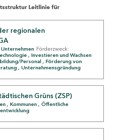
struktur Leitlinie für
er regionalen
IGA
Unternehmen
Förderzweck:
Technologie
Investieren und Wachsen
rbildung/Personal
Förderung von
eratung
Unternehmensgründung
tädtischen Grüns (ZSP)
den
Kommunen
Öffentliche
entwicklung