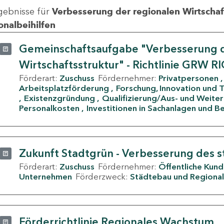
gebnisse für
Verbesserung der regionalen Wirtschafts
onalbeihilfen
Gemeinschaftsaufgabe "Verbesserung d
Wirtschaftsstruktur" - Richtlinie GRW R
Förderart:
Zuschuss
Fördernehmer:
Privatpersonen
Arbeitsplatzförderung
Forschung, Innovation und 
Existenzgründung
Qualifizierung/Aus- und Weite
Personalkosten
Investitionen in Sachanlagen und B
Zukunft Stadtgrün - Verbesserung des s
Förderart:
Zuschuss
Fördernehmer:
Öffentliche Kun
Unternehmen
Förderzweck:
Städtebau und Regional
Förderrichtlinie Regionales Wachstum