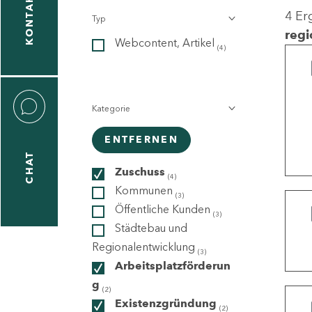
KONTAKT
4 Er
Typ
gen
regi
Webcontent, Artikel
n
(4)
Kategorie
ENTFERNEN
CHAT
icecenter
Zuschuss
(4)
Kommunen
(3)
Öffentliche Kunden
(3)
taktformular
Städtebau und
Regionalentwicklung
(3)
Arbeitsplatzförderun
g
erportal
(2)
Existenzgründung
(2)