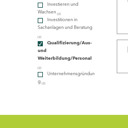
Investieren und
Wachsen
(2)
ndorte
Investitionen in
Sachanlagen und Beratung
(2)
Qualifizierung/Aus-
und
Weiterbildung/Personal
(2)
Unternehmensgründun
g
(2)