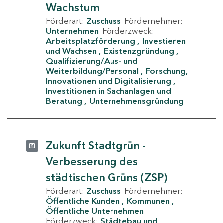
Wachstum
Förderart:
Zuschuss
Fördernehmer:
Unternehmen
Förderzweck:
Arbeitsplatzförderung
Investieren
und Wachsen
Existenzgründung
Qualifizierung/Aus- und
Weiterbildung/Personal
Forschung,
Innovationen und Digitalisierung
Investitionen in Sachanlagen und
Beratung
Unternehmensgründung
Zukunft Stadtgrün -
Verbesserung des
städtischen Grüns (ZSP)
Förderart:
Zuschuss
Fördernehmer:
Öffentliche Kunden
Kommunen
Öffentliche Unternehmen
Förderzweck:
Städtebau und