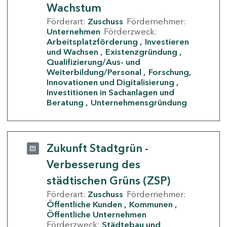
Wachstum
Förderart:
Zuschuss
Fördernehmer:
Unternehmen
Förderzweck:
Arbeitsplatzförderung
Investieren
und Wachsen
Existenzgründung
Qualifizierung/Aus- und
Weiterbildung/Personal
Forschung,
Innovationen und Digitalisierung
Investitionen in Sachanlagen und
Beratung
Unternehmensgründung
Zukunft Stadtgrün -
Verbesserung des
städtischen Grüns (ZSP)
Förderart:
Zuschuss
Fördernehmer:
Öffentliche Kunden
Kommunen
Öffentliche Unternehmen
Förderzweck:
Städtebau und