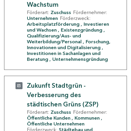
Wachstum
Förderart:
Zuschuss
Fördernehmer:
Unternehmen
Förderzweck:
Arbeitsplatzförderung
Investieren
und Wachsen
Existenzgründung
Qualifizierung/Aus- und
Weiterbildung/Personal
Forschung,
Innovationen und Digitalisierung
Investitionen in Sachanlagen und
Beratung
Unternehmensgründung
Zukunft Stadtgrün -
Verbesserung des
städtischen Grüns (ZSP)
Förderart:
Zuschuss
Fördernehmer:
Öffentliche Kunden
Kommunen
Öffentliche Unternehmen
Förderzweck:
Städtebau und