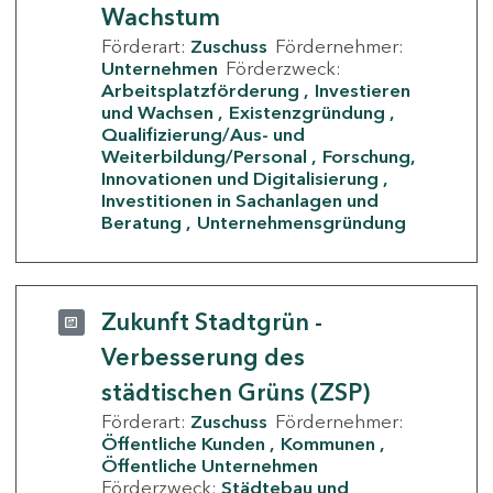
Wachstum
Förderart:
Zuschuss
Fördernehmer:
Unternehmen
Förderzweck:
Arbeitsplatzförderung
Investieren
und Wachsen
Existenzgründung
Qualifizierung/Aus- und
Weiterbildung/Personal
Forschung,
Innovationen und Digitalisierung
Investitionen in Sachanlagen und
Beratung
Unternehmensgründung
Zukunft Stadtgrün -
Verbesserung des
städtischen Grüns (ZSP)
Förderart:
Zuschuss
Fördernehmer:
Öffentliche Kunden
Kommunen
Öffentliche Unternehmen
Förderzweck:
Städtebau und