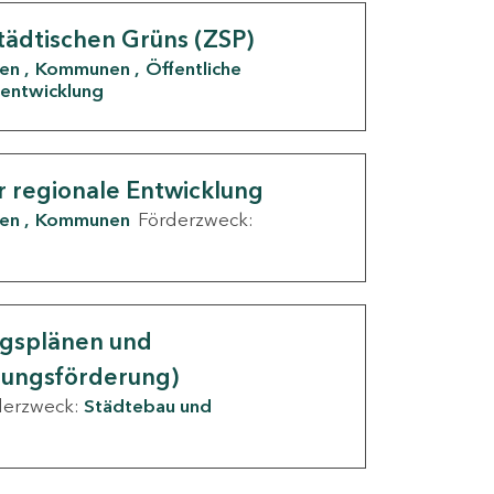
tädtischen Grüns (ZSP)
den
Kommunen
Öffentliche
entwicklung
r regionale Entwicklung
den
Kommunen
Förderzweck:
ngsplänen und
nungsförderung)
derzweck:
Städtebau und