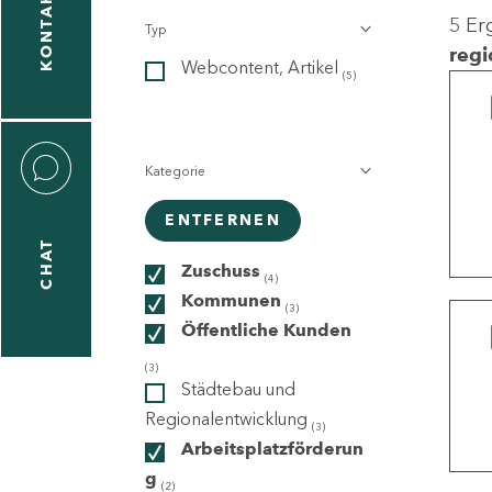
KONTAKT
5 Er
Typ
gen
regi
Webcontent, Artikel
n
(5)
Kategorie
ENTFERNEN
CHAT
icecenter
Zuschuss
(4)
Kommunen
(3)
Öffentliche Kunden
taktformular
(3)
Städtebau und
Regionalentwicklung
(3)
Arbeitsplatzförderun
erportal
g
(2)