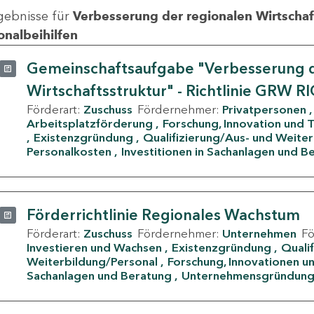
gebnisse für
Verbesserung der regionalen Wirtschafts
onalbeihilfen
Gemeinschaftsaufgabe "Verbesserung d
Wirtschaftsstruktur" - Richtlinie GRW R
Förderart:
Zuschuss
Fördernehmer:
Privatpersonen
Arbeitsplatzförderung
Forschung, Innovation und 
Existenzgründung
Qualifizierung/Aus- und Weite
Personalkosten
Investitionen in Sachanlagen und B
Förderrichtlinie Regionales Wachstum
Förderart:
Zuschuss
Fördernehmer:
Unternehmen
F
Investieren und Wachsen
Existenzgründung
Quali
Weiterbildung/Personal
Forschung, Innovationen un
Sachanlagen und Beratung
Unternehmensgründun