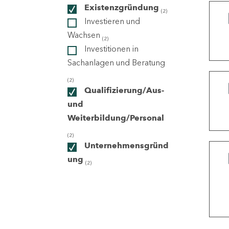
Existenzgründung
(2)
Investieren und
ndorte
Wachsen
(2)
Investitionen in
Sachanlagen und Beratung
(2)
Qualifizierung/Aus-
und
Weiterbildung/Personal
(2)
Unternehmensgründ
ung
(2)