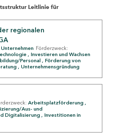
struktur Leitlinie für
er regionalen
IGA
Unternehmen
Förderzweck:
Technologie
Investieren und Wachsen
rbildung/Personal
Förderung von
eratung
Unternehmensgründung
örderzweck:
Arbeitsplatzförderung
fizierung/Aus- und
d Digitalisierung
Investitionen in
g