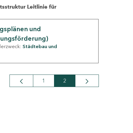
struktur Leitlinie für
ngsplänen und
nungsförderung)
derzweck:
Städtebau und
1
2
Seite
Seite