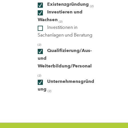
Existenzgründung
(2)
Investieren und
ndorte
Wachsen
(2)
Investitionen in
Sachanlagen und Beratung
(2)
Qualifizierung/Aus-
und
Weiterbildung/Personal
(2)
Unternehmensgründ
ung
(2)