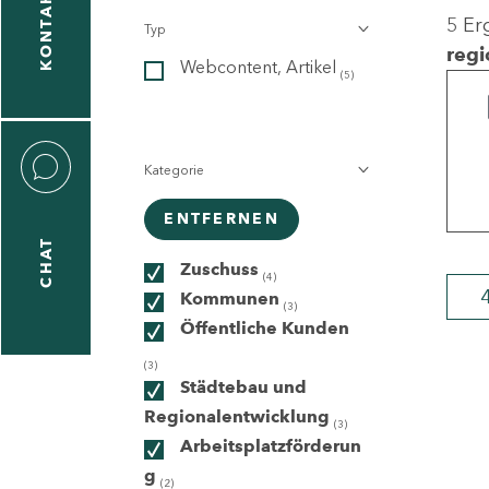
KONTAKT
5 Er
Typ
gen
regi
Webcontent, Artikel
n
(5)
Kategorie
ENTFERNEN
CHAT
icecenter
Zuschuss
(4)
Kommunen
(3)
Öffentliche Kunden
taktformular
(3)
Städtebau und
Regionalentwicklung
(3)
Arbeitsplatzförderun
erportal
g
(2)