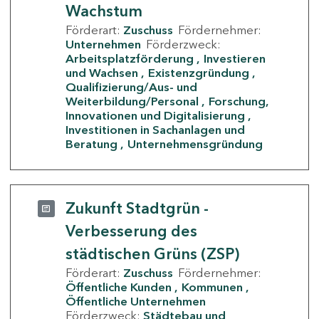
Wachstum
Förderart:
Zuschuss
Fördernehmer:
Unternehmen
Förderzweck:
Arbeitsplatzförderung
Investieren
und Wachsen
Existenzgründung
Qualifizierung/Aus- und
Weiterbildung/Personal
Forschung,
Innovationen und Digitalisierung
Investitionen in Sachanlagen und
Beratung
Unternehmensgründung
Zukunft Stadtgrün -
Verbesserung des
städtischen Grüns (ZSP)
Förderart:
Zuschuss
Fördernehmer:
Öffentliche Kunden
Kommunen
Öffentliche Unternehmen
Förderzweck:
Städtebau und