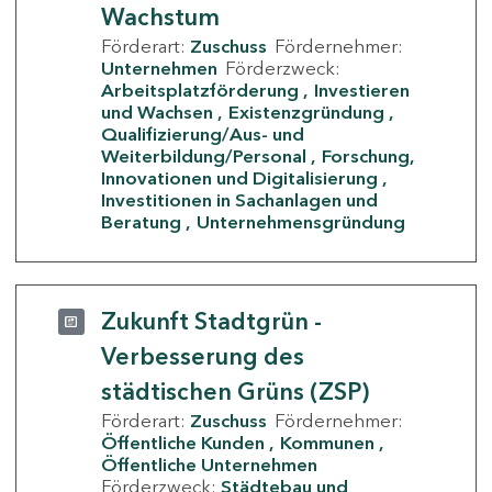
Wachstum
Förderart:
Zuschuss
Fördernehmer:
Unternehmen
Förderzweck:
Arbeitsplatzförderung
Investieren
und Wachsen
Existenzgründung
Qualifizierung/Aus- und
Weiterbildung/Personal
Forschung,
Innovationen und Digitalisierung
Investitionen in Sachanlagen und
Beratung
Unternehmensgründung
Zukunft Stadtgrün -
Verbesserung des
städtischen Grüns (ZSP)
Förderart:
Zuschuss
Fördernehmer:
Öffentliche Kunden
Kommunen
Öffentliche Unternehmen
Förderzweck:
Städtebau und