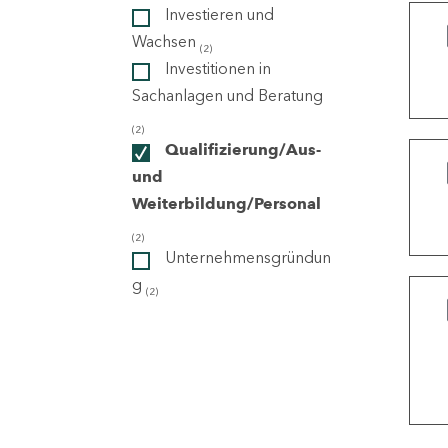
Investieren und
Wachsen
(2)
ndorte
Investitionen in
Sachanlagen und Beratung
(2)
Qualifizierung/Aus-
und
Weiterbildung/Personal
(2)
Unternehmensgründun
g
(2)