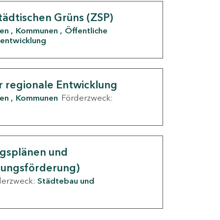
tädtischen Grüns (ZSP)
den
Kommunen
Öffentliche
entwicklung
r regionale Entwicklung
den
Kommunen
Förderzweck:
ngsplänen und
nungsförderung)
derzweck:
Städtebau und