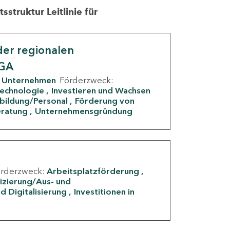
struktur Leitlinie für
er regionalen
IGA
Unternehmen
Förderzweck:
Technologie
Investieren und Wachsen
rbildung/Personal
Förderung von
eratung
Unternehmensgründung
örderzweck:
Arbeitsplatzförderung
fizierung/Aus- und
d Digitalisierung
Investitionen in
g