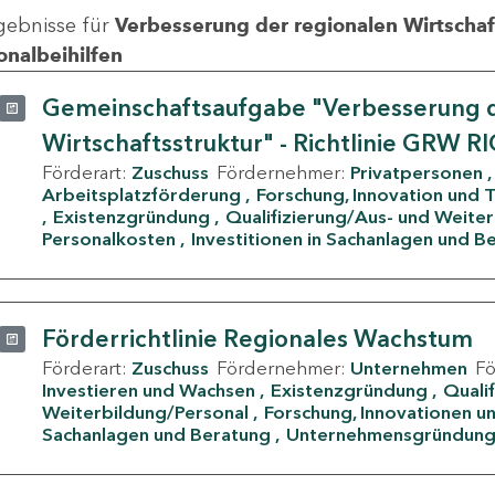
gebnisse für
Verbesserung der regionalen Wirtschafts
onalbeihilfen
Gemeinschaftsaufgabe "Verbesserung d
Wirtschaftsstruktur" - Richtlinie GRW R
Förderart:
Zuschuss
Fördernehmer:
Privatpersonen
Arbeitsplatzförderung
Forschung, Innovation und 
Existenzgründung
Qualifizierung/Aus- und Weite
Personalkosten
Investitionen in Sachanlagen und B
Förderrichtlinie Regionales Wachstum
Förderart:
Zuschuss
Fördernehmer:
Unternehmen
F
Investieren und Wachsen
Existenzgründung
Quali
Weiterbildung/Personal
Forschung, Innovationen un
Sachanlagen und Beratung
Unternehmensgründun