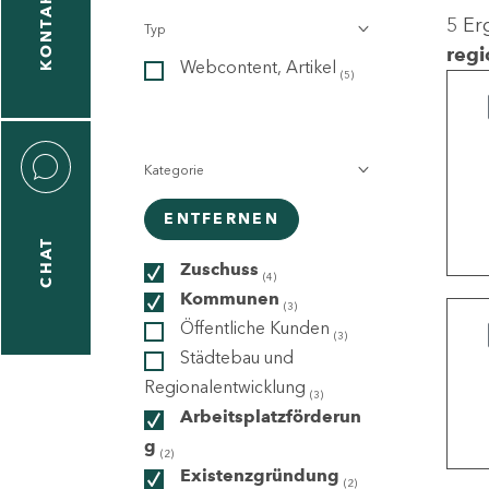
KONTAKT
5 Er
Typ
gen
regi
Webcontent, Artikel
n
(5)
Kategorie
ENTFERNEN
CHAT
icecenter
Zuschuss
(4)
Kommunen
(3)
Öffentliche Kunden
(3)
taktformular
Städtebau und
Regionalentwicklung
(3)
Arbeitsplatzförderun
g
erportal
(2)
Existenzgründung
(2)