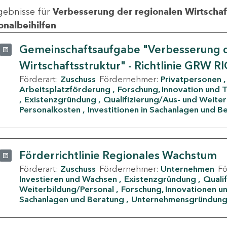
gebnisse für
Verbesserung der regionalen Wirtschafts
onalbeihilfen
Gemeinschaftsaufgabe "Verbesserung d
Wirtschaftsstruktur" - Richtlinie GRW R
Förderart:
Zuschuss
Fördernehmer:
Privatpersonen
Arbeitsplatzförderung
Forschung, Innovation und 
Existenzgründung
Qualifizierung/Aus- und Weite
Personalkosten
Investitionen in Sachanlagen und B
Förderrichtlinie Regionales Wachstum
Förderart:
Zuschuss
Fördernehmer:
Unternehmen
F
Investieren und Wachsen
Existenzgründung
Quali
Weiterbildung/Personal
Forschung, Innovationen un
Sachanlagen und Beratung
Unternehmensgründun