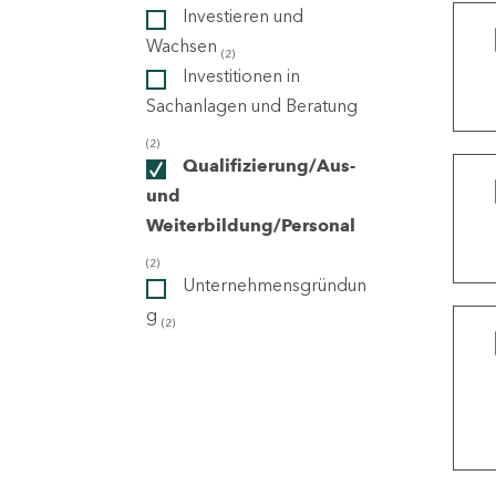
Investieren und
Wachsen
(2)
ndorte
Investitionen in
Sachanlagen und Beratung
(2)
Qualifizierung/Aus-
und
Weiterbildung/Personal
(2)
Unternehmensgründun
g
(2)