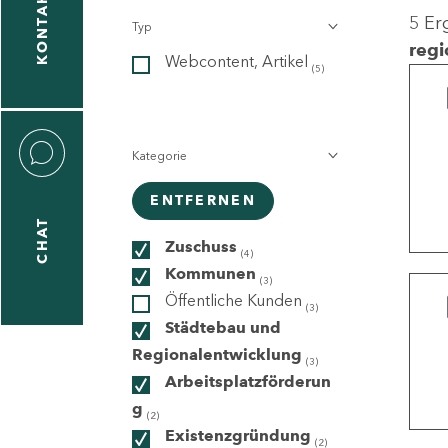
KONTAKT
5 Er
Typ
gen
regi
Webcontent, Artikel
n
(5)
Kategorie
ENTFERNEN
CHAT
icecenter
Zuschuss
(4)
Kommunen
(3)
Öffentliche Kunden
(3)
taktformular
Städtebau und
Regionalentwicklung
(3)
Arbeitsplatzförderun
g
erportal
(2)
Existenzgründung
(2)