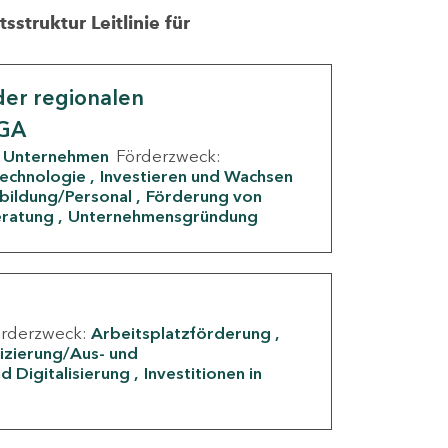
struktur Leitlinie für
er regionalen
IGA
Unternehmen
Förderzweck:
Technologie
Investieren und Wachsen
rbildung/Personal
Förderung von
eratung
Unternehmensgründung
örderzweck:
Arbeitsplatzförderung
fizierung/Aus- und
d Digitalisierung
Investitionen in
g