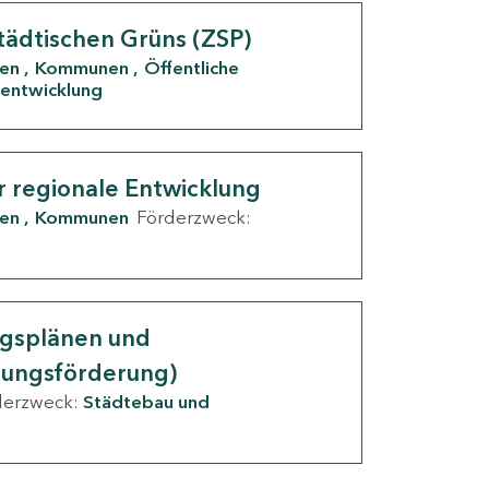
tädtischen Grüns (ZSP)
den
Kommunen
Öffentliche
entwicklung
r regionale Entwicklung
den
Kommunen
Förderzweck:
ngsplänen und
nungsförderung)
derzweck:
Städtebau und