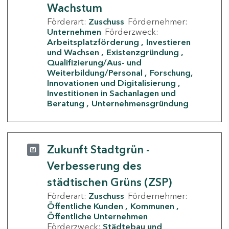
Wachstum
Förderart:
Zuschuss
Fördernehmer:
Unternehmen
Förderzweck:
Arbeitsplatzförderung
Investieren
und Wachsen
Existenzgründung
Qualifizierung/Aus- und
Weiterbildung/Personal
Forschung,
Innovationen und Digitalisierung
Investitionen in Sachanlagen und
Beratung
Unternehmensgründung
Zukunft Stadtgrün -
Verbesserung des
städtischen Grüns (ZSP)
Förderart:
Zuschuss
Fördernehmer:
Öffentliche Kunden
Kommunen
Öffentliche Unternehmen
Förderzweck:
Städtebau und